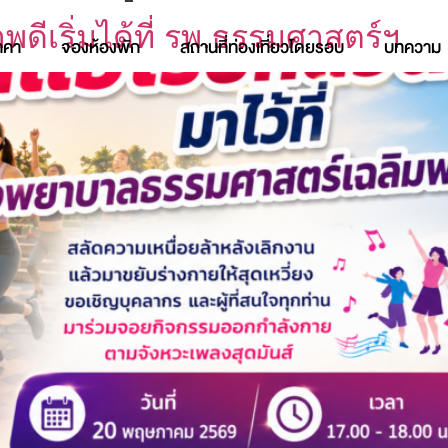
าพดีเริ่มได้ที่ รพ.ธรรมศาสตร์ฯ
าคา
จองห้องพัก
สถานที่ท่องเที่ยวโดยรอบ
บทความ