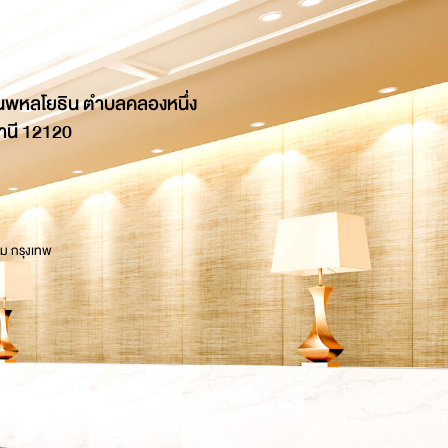
นพหลโยธิน ตำบลคลองหนึ่ง
านี 12120
 ม กรุงเทพ