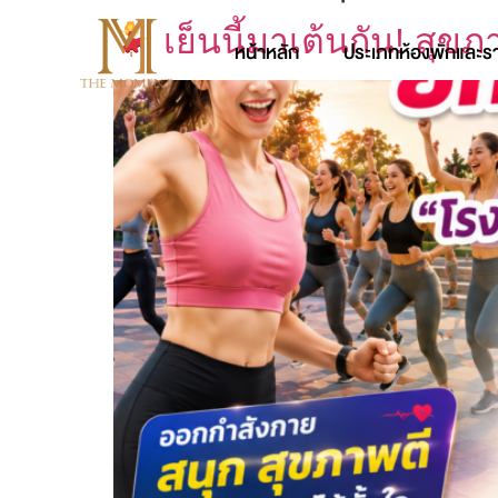
เย็นนี้มาเต้นกัน! สุขภ
หน้าหลัก
ประเภทห้องพักและร