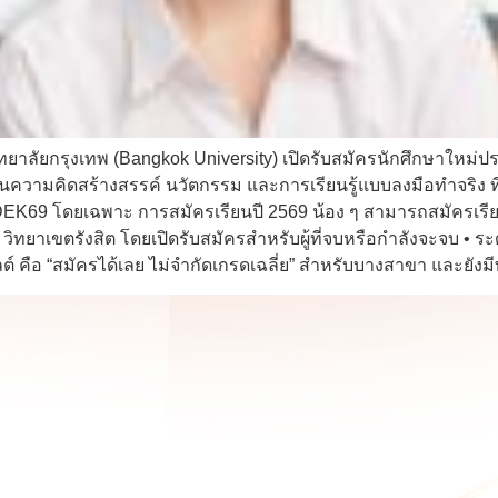
าลัยกรุงเทพ (Bangkok University) เปิดรับสมัครนักศึกษาใหม่ประ
น้นความคิดสร้างสรรค์ นวัตกรรม และการเรียนรู้แบบลงมือทำจริง ที่
EK69 โดยเฉพาะ การสมัครเรียนปี 2569 น้อง ๆ สามารถสมัครเรียนไ
วิทยาเขตรังสิต โดยเปิดรับสมัครสำหรับผู้ที่จบหรือกำลังจะจบ • ร
ลต์ คือ “สมัครได้เลย ไม่จำกัดเกรดเฉลี่ย” สำหรับบางสาขา และยัง