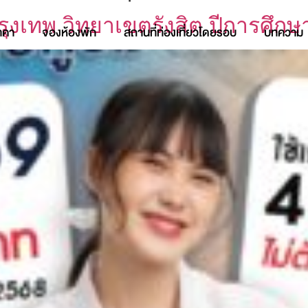
ุงเทพ วิทยาเขตรังสิต ปีการศึกษ
าคา
จองห้องพัก
สถานที่ท่องเที่ยวโดยรอบ
บทความ