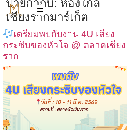
ป้ายกำกับ:
ห้องใกล้
เชียงรากมาร์เก็ต
เตรียมพบกับงาน 4U เสียง
กระซิบของหัวใจ @ ตลาดเชียง
ราก