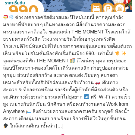
ช่วงเทศกาลคริสต์มาสและปีใหม่แบบนี้ หากคุณกำลัง
มองหาที่พักสบาย ๆ เดินทางสะดวก มีสิ่งอำนวยความสะดวก
ครบ และราคาดีต่อใจ ขอแนะนำ THE MOMENT โรงแรมใกล้
ธรรมศาสตร์รังสิต โรงแรมรายวันใกล้มอกรุงเทพรังสิต
โรงแรมดีไซน์ทันสมัยที่ให้บรรยากาศอบอุ่นและสบายตั้งแต่แรก
เห็น พร้อมโปรโมชั่นห้องพักเริ่มต้นเพียง 990.- เท่านั้น!
จุดเด่นของที่พัก THE MOMENT
ดีไซน์หรู มุมถ่ายรูปเยอะ
ล็อบบี้โทนขาว-ทองสไตล์โมเดิร์นคลาสสิก ถ่ายรูปออกมาสวย
ทุกมุม ส่วนห้องพักกว้าง สะอาด ตกแต่งเรียบหรู สบายตา
เหมาะสำหรับทั้งทริปพักผ่อนและทริปทำงาน
เดินทาง
สะดวก & ที่จอดรถพร้อม รองรับทั้งผู้เข้าพักที่มีรถส่วนตัว หรือ
จะเดินทางด้วยรถสาธารณะก็ไม่ยุ่งยาก
ฟรี! Wi-Fi ความเร็ว
สูง เหมาะกับนักเรียน นักศึกษา หรือคนทำงานสาย Work from
Anywhere
สิ่งอำนวยความสะดวกครบครัน จากุซซี่ ห้องน้ำ
สะอาด เตียงนุ่มนอนสบาย พร้อมบริการที่ใส่ใจในทุกขั้นตอน
ใกล้สถานศึกษาชั้นนำ […]