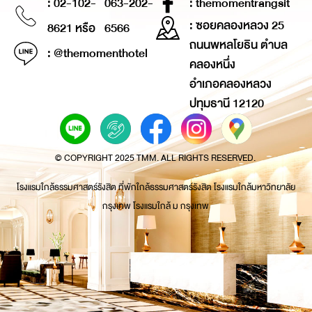
: 02-102-
063-202-
: themomentrangsit
: ซอยคลองหลวง 25
8621 หรือ
6566
ถนนพหลโยธิน ตำบล
: @themomenthotel
คลองหนึ่ง
อำเภอคลองหลวง
ปทุมธานี 12120
© COPYRIGHT 2025 TMM. ALL RIGHTS RESERVED.
โรงแรมใกล้ธรรมศาสตร์รังสิต ที่พักใกล้ธรรมศาสตร์รังสิต โรงแรมใกล้มหาวิทยาลัย
กรุงเทพ โรงแรมใกล้ ม กรุงเทพ