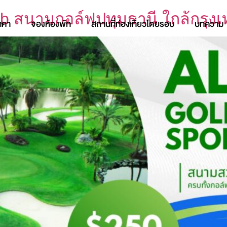
ub สนามกอล์ฟปทุมธานี ใกล้กรุง
าคา
จองห้องพัก
สถานที่ท่องเที่ยวโดยรอบ
บทความ