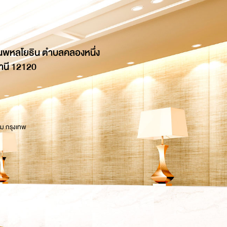
นพหลโยธิน ตำบลคลองหนึ่ง
านี 12120
 ม กรุงเทพ