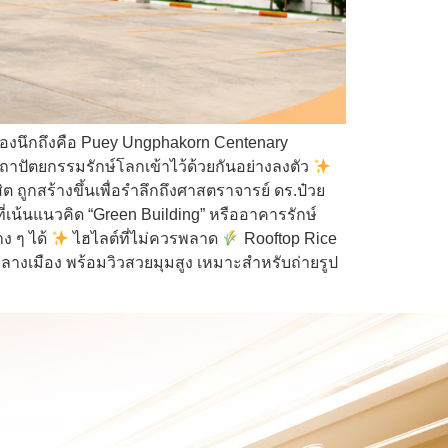
ต้องนึกถึงคือ Puey Ungphakorn Centenary
ละสถาปัตยกรรมรักษ์โลกเข้าไว้ด้วยกันอย่างลงตัว
ิต ถูกสร้างขึ้นเพื่อรำลึกถึงศาสตราจารย์ ดร.ป๋วย
เน้นแนวคิด “Green Building” หรืออาคารรักษ์
ง ๆ ได้
ไฮไลต์ที่ไม่ควรพลาด
Rooftop Rice
กลางเมือง พร้อมวิวสวยมุมสูง เหมาะสำหรับถ่ายรูป