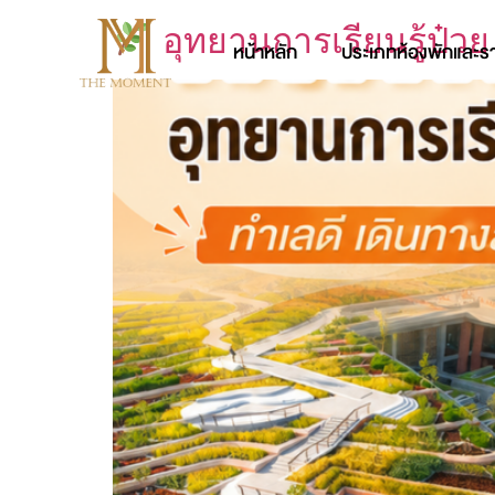
อุทยานการเรียนรู้ป๋วย
หน้าหลัก
ประเภทห้องพักและร