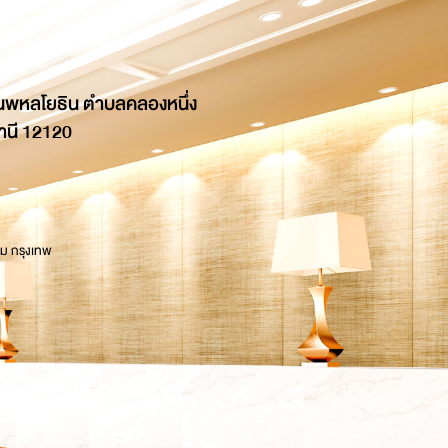
นพหลโยธิน ตำบลคลองหนึ่ง
านี 12120
 ม กรุงเทพ