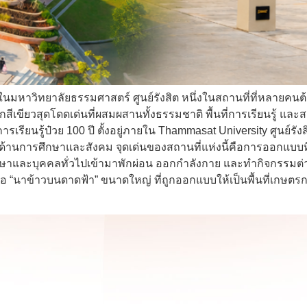
ในมหาวิทยาลัยธรรมศาสตร์ ศูนย์รังสิต หนึ่งในสถานที่ที่หลายคน
ร์กสีเขียวสุดโดดเด่นที่ผสมผสานทั้งธรรมชาติ พื้นที่การเรียนรู้ แ
เรียนรู้ป๋วย 100 ปี ตั้งอยู่ภายใน Thammasat University ศูนย์รังส
านการศึกษาและสังคม จุดเด่นของสถานที่แห่งนี้คือการออกแบบที่
กศึกษาและบุคคลทั่วไปเข้ามาพักผ่อน ออกกำลังกาย และทำกิจกรรมต่า
คือ “นาข้าวบนดาดฟ้า” ขนาดใหญ่ ที่ถูกออกแบบให้เป็นพื้นที่เกษตร