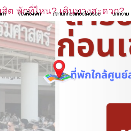
สิต พักที่ไหน? เดินทางสะดวก?
าคา
จองห้องพัก
สถานที่ท่องเที่ยวโดยรอบ
บทความ