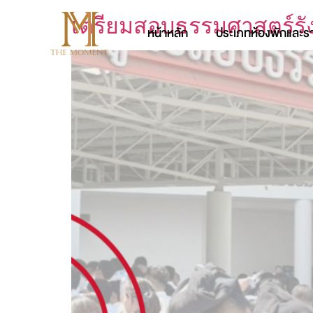
เตรียมสอบธรรมศาสตร์รัง
หน้าหลัก
ประเภทห้องพักและร