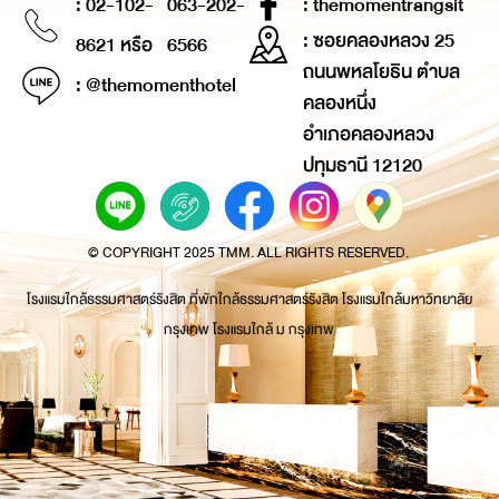
: 02-102-
063-202-
: themomentrangsit
: ซอยคลองหลวง 25
8621 หรือ
6566
ถนนพหลโยธิน ตำบล
: @themomenthotel
คลองหนึ่ง
อำเภอคลองหลวง
ปทุมธานี 12120
© COPYRIGHT 2025 TMM. ALL RIGHTS RESERVED.
โรงแรมใกล้ธรรมศาสตร์รังสิต ที่พักใกล้ธรรมศาสตร์รังสิต โรงแรมใกล้มหาวิทยาลัย
กรุงเทพ โรงแรมใกล้ ม กรุงเทพ