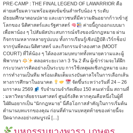
PRE-CAMP : THE FINAL LEGEND OF LAWARRIOR คือ
ค่ายเตรียมความพร้อมสุดเข้มข้นสำหรับน้อง ๆ ระดับ
มัธยมศึกษาตอนปลาย และเยาวชนที่มีความฝันอยากก้าวเข้าสู่
โลกของ นิติศาสตร์และรัฐศาสตร์
ค่ายนี้ถูกออกแบบมา
เพื่อพาน้อง ๆ ไปสัมผัสประสบการณ์จริงของนักกฎหมาย ผ่าน
กิจกรรมหลากหลายรูปแบบ ทั้งการเรียนรู้เชิงปฏิบัติ เวิร์กช็อป
จากรุ่นพี่คณะนิติศาสตร์ และกิจกรรมจำลองศาล (MOOT
COURT) ที่ให้น้อง ๆ ได้ลองสวมบทบาททั้งทนายความและผู้
พิพากษา
ตลอดระยะเวลา 3 วัน 2 คืน ผู้เข้าร่วมจะได้ฝึก
กระบวนการคิดอย่างเป็นระบบ การใช้เหตุผลเชิงกฎหมาย และ
การทำงานเป็นทีม พร้อมเติมเต็มแรงบันดาลใจในการเลือกเส้น
ทางการศึกษาในอนาคต
จัดขึ้นระหว่างวันที่ 24 – 26
มกราคม 2569
รับจำนวนจำกัดเพียง 150 คนเท่านั้น สถานที่
: มหาวิทยาลัยธรรมศาสตร์ ศูนย์รังสิต หากคุณคือหนึ่งในผู้ที่
ใฝ่ฝันอยากเป็น “นักกฎหมาย” นี่คือโอกาสสำคัญในการเริ่มต้น
ตำนานบทแรกของคุณ ก่อนที่ตำนานบทสุดท้ายของค่ายนี้จะ
ปิดฉากลงอย่างสมบูรณ์ […]
มหกรรมยางพารา เกษตร