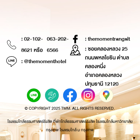
: 02-102-
063-202-
: themomentrangsit
: ซอยคลองหลวง 25
8621 หรือ
6566
ถนนพหลโยธิน ตำบล
: @themomenthotel
คลองหนึ่ง
อำเภอคลองหลวง
ปทุมธานี 12120
© COPYRIGHT 2025 TMM. ALL RIGHTS RESERVED.
โรงแรมใกล้ธรรมศาสตร์รังสิต ที่พักใกล้ธรรมศาสตร์รังสิต โรงแรมใกล้มหาวิทยาลัย
กรุงเทพ โรงแรมใกล้ ม กรุงเทพ