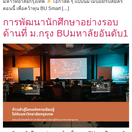
มหาวิทยาลัยกรุงเทพ
โอกาสดี ๆ แบบนี้มีไม่บ่อย!รีบสมัคร
ตอนนี้ เพื่อคว้าทุน BU Smart […]
การพัฒนานักศึกษาอย่างรอบ
ด้านที่ ม.กรุง BUมหาลัยอันดับ1