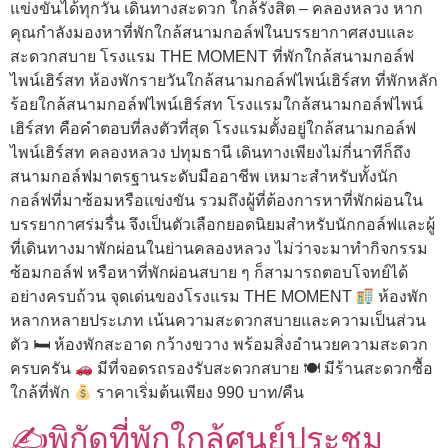
แข่งขันได้ทุกวัน เดินทางสะดวก ใกล้รังสิต – คลองหลวง หาก
คุณกำลังมองหาที่พักใกล้สนามกอล์ฟในบรรยากาศสงบและ
สะดวกสบาย โรงแรม THE MOMENT ที่พักใกล้สนามกอล์ฟ
ไพน์เฮิร์สท ห้องพักรายวันใกล้สนามกอล์ฟไพน์เฮิร์สท ที่พักหลัก
ร้อยใกล้สนามกอล์ฟไพน์เฮิร์สท โรงแรมใกล้สนามกอล์ฟไพน์
เฮิร์สท คือคำตอบที่ลงตัวที่สุด โรงแรมตั้งอยู่ใกล้สนามกอล์ฟ
ไพน์เฮิร์สท คลองหลวง ปทุมธานี เดินทางเพียงไม่กี่นาทีก็ถึง
สนามกอล์ฟมาตรฐานระดับมืออาชีพ เหมาะสำหรับทั้งนัก
กอล์ฟที่มาซ้อมหรือแข่งขัน รวมถึงผู้ที่ต้องการหาที่พักผ่อนใน
บรรยากาศร่มรื่น จึงเป็นตัวเลือกยอดนิยมสำหรับนักกอล์ฟและผู้
ที่เดินทางมาพักผ่อนในย่านคลองหลวง ไม่ว่าจะมาทำกิจกรรม
ซ้อมกอล์ฟ หรือหาที่พักผ่อนสบาย ๆ ก็สามารถตอบโจทย์ได้
อย่างครบถ้วน จุดเด่นของโรงแรม THE MOMENT
ห้องพัก
หลากหลายประเภท เน้นความสะดวกสบายและความเป็นส่วน
ตัว 🛏 ห้องพักสะอาด กว้างขวาง พร้อมสิ่งอำนวยความสะดวก
ครบครัน
มีที่จอดรถรองรับสะดวกสบาย 🍽 มีร้านสะดวกซื้อ
ใกล้ที่พัก
ราคาเริ่มต้นเพียง 990 บาท/คืน
✍️พิกัดที่พักใกล้ศูนย์ประชุม