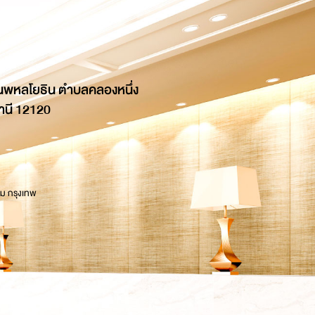
นพหลโยธิน ตำบลคลองหนึ่ง
านี 12120
 ม กรุงเทพ