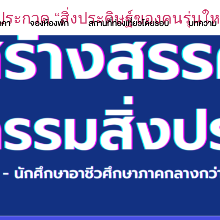
ระกวด “สิ่งประดิษฐ์ของคนรุ่นใหม
าคา
จองห้องพัก
สถานที่ท่องเที่ยวโดยรอบ
บทความ