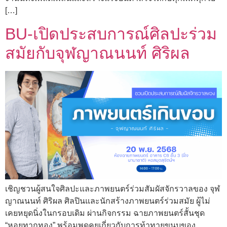
[…]
BU-เปิดประสบการณ์ศิลปะร่วม
สมัยกับจุฬญาณนนท์ ศิริผล
เชิญชวนผู้สนใจศิลปะและภาพยนตร์ร่วมสัมผัสจักรวาลของ จุฬ
ญาณนนท์ ศิริผล ศิลปินและนักสร้างภาพยนตร์ร่วมสมัย ผู้ไม่
เคยหยุดนิ่งในกรอบเดิม ผ่านกิจกรรม ฉายภาพยนตร์สั้นชุด
“หอยทากทอง” พร้อมพูดคุยเกี่ยวกับการท้าทายขนบของ