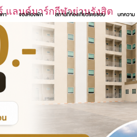
แลนด์มาร์กกีฬาย่านรังสิต
าคา
จองห้องพัก
สถานที่ท่องเที่ยวโดยรอบ
บทความ