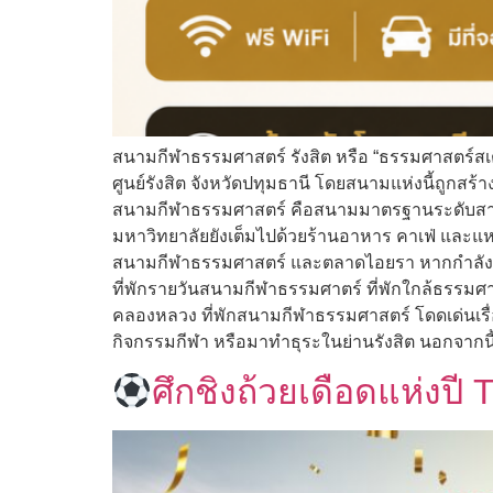
สนามกีฬาธรรมศาสตร์ รังสิต หรือ “ธรรมศาสตร์สเ
ศูนย์รังสิต จังหวัดปทุมธานี โดยสนามแห่งนี้ถูกสร้
สนามกีฬาธรรมศาสตร์ คือสนามมาตรฐานระดับสากล
มหาวิทยาลัยยังเต็มไปด้วยร้านอาหาร คาเฟ่ และแหล
สนามกีฬาธรรมศาสตร์ และตลาดไอยรา หากกำลังม
ที่พักรายวันสนามกีฬาธรรมศาตร์ ที่พักใกล้ธรรมศา
คลองหลวง ที่พักสนามกีฬาธรรมศาสตร์ โดดเด่นเรื่
กิจกรรมกีฬา หรือมาทำธุระในย่านรังสิต นอกจากนี้
ศึกชิงถ้วยเดือดแห่งป