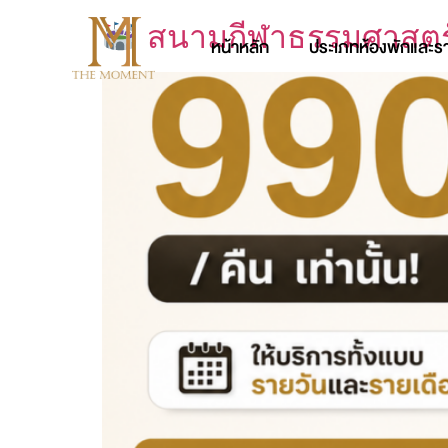
สนามกีฬาธรรมศาสตร์ 
หน้าหลัก
ประเภทห้องพักและร