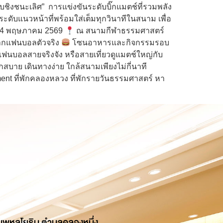
ิงชนะเลิศ” การแข่งขันระดับบิ๊กแมตช์ที่รวมพลัง
ะดับแนวหน้าที่พร้อมใส่เต็มทุกวินาทีในสนาม เพื่อ
่ 24 พฤษภาคม 2569
ณ สนามกีฬาธรรมศาสตร์
จากแฟนบอลตัวจริง
โซนอาหารและกิจกรรมรอบ
แฟนบอลสายจริงจัง หรือสายเที่ยวดูแมตช์ใหญ่กับ
บาย เดินทางง่าย ใกล้สนามเพียงไม่กี่นาที
nt ที่พักคลองหลวง ที่พักรายวันธรรมศาสตร์ หา
นพหลโยธิน ตำบลคลองหนึ่ง