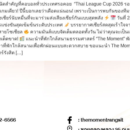
นัดสำคัญที่คอบอลทั่วประเทศรอคอย “Thai League Cup 2026 รอบช
เกมเดียว! ปีนี้บอกเลยว่าเดือดแน่นอน! เพราะเป็นการพบกันของทีมร
ียร์นับหมื่นที่จะมาร่วมส่งเสียงเชียร์กันแบบสุดพลัง
วันที
แข่งขันสุดเข้มข้นระดับประเทศ
บรรยากาศเชียร์สดสุดเร้าใจ
บสายโซเชียล
ความมันส์แบบจัดเต็มตลอดทั้งวัน ไม่ว่าคุณจะเป็น
าดเด็ดขาด!
แนะนำที่พักใกล้สนามธรรมศาสตร์ “The Moment” พักส
หาที่พักใกล้สนามเพื่อพักผ่อนแบบสะดวกสบาย ขอแนะนำ The Mome
์รังสิต […]
2-6566
: themomentrangsit
: ซอยคลองหลวง 25 ถน