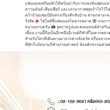
แฟนบอลเตรียมตัวให้พร้อม! กับการแข่งขันฟุตบอล
ความมันส์ เสียงเชียร์ และบรรยากาศสุดเร้าใจไว้ใน
คว้าถ้วยแชมป์อันทรงเกียรติกลับบ้าน ท่ามกลางกองเช
รังสิต
ไฮไลต์ที่แฟนบอลไม่ควรพลาด
เกมการ
สนามครบครัน
จุดถ่ายรูปและคอนเทนต์สำหรั
เพื่อน งานนี้ถือเป็นอีกหนึ่งอีเวนต์กีฬาที่ไม่ควรพล
สำหรับใครที่เดินทางมาจากต่างจังหวัด หรืออยาก
ที่พักใกล้สนามกีฬาธรรมศาสตร์ ห้องพักธรรมศาสตร
: 02-102-8621 หรือ
063-20