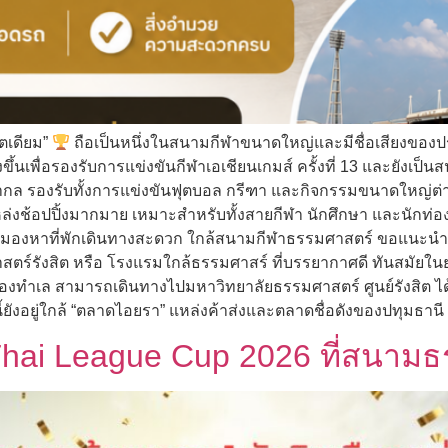
ตเดียม”
ถือเป็นหนึ่งในสนามกีฬาขนาดใหญ่และมีชื่อเสียงของป
างขึ้นเพื่อรองรับการแข่งขันกีฬาเอเชียนเกมส์ ครั้งที่ 13 และยังเ
 รองรับทั้งการแข่งขันฟุตบอล กรีฑา และกิจกรรมขนาดใหญ่ต่า
่งช้อปปิ้งมากมาย เหมาะสำหรับทั้งสายกีฬา นักศึกษา และนักท่องเท
องหาที่พักเดินทางสะดวก ใกล้สนามกีฬาธรรมศาสตร์ ขอแนะนำ T
สตร์รังสิต หรือ โรงแรมใกล้ธรรมศาสร์ ที่บรรยากาศดี ทันสมัยในย
องทำเล สามารถเดินทางไปมหาวิทยาลัยธรรมศาสตร์ ศูนย์รังสิต ได้ส
ยังอยู่ใกล้ “ตลาดไอยรา” แหล่งค้าส่งและตลาดชื่อดังของปทุมธานี
ี Thai League Cup 2026 ที่สนาม