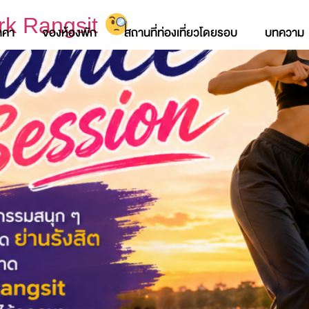
ark Rangsit
าคา
จองห้องพัก
สถานที่ท่องเที่ยวโดยรอบ
บทความ