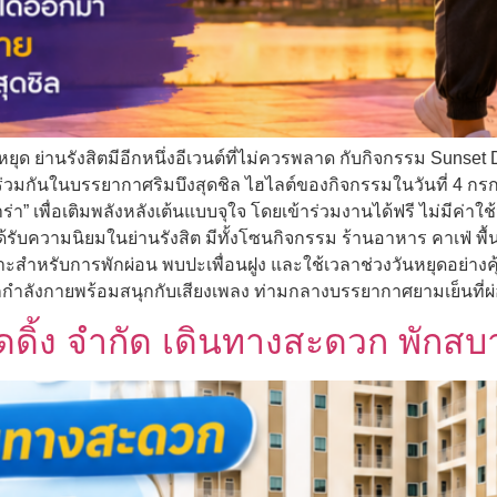
ย่านรังสิตมีอีกหนึ่งอีเวนต์ที่ไม่ควรพลาด กับกิจกรรม Sunset Dan
มกันในบรรยากาศริมบึงสุดชิล ไฮไลต์ของกิจกรรมในวันที่ 4 กรกฎา
่า” เพื่อเติมพลังหลังเต้นแบบจุใจ โดยเข้าร่วมงานได้ฟรี ไม่มีค่าใ
่ได้รับความนิยมในย่านรังสิต มีทั้งโซนกิจกรรม ร้านอาหาร คาเฟ่ พื
มาะสำหรับการพักผ่อน พบปะเพื่อนฝูง และใช้เวลาช่วงวันหยุดอย่าง
กกำลังกายพร้อมสนุกกับเสียงเพลง ท่ามกลางบรรยากาศยามเย็นที่ผ
เทรดดิ้ง จำกัด เดินทางสะดวก พักส