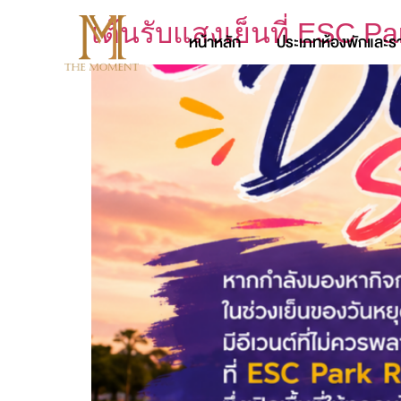
เต้นรับแสงเย็นที่ ESC P
หน้าหลัก
ประเภทห้องพักและร