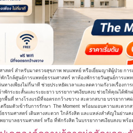
สตร์ สำหรับมาตรวจสุขภาพ พบแพทย์ หรือเยี่ยมญาติผู้ป่วย การเลื
พักใกล้ศูนย์การแพทย์ธรรมศาสตร์ หาห้องพักรายวันศูนย์การแพทย์ธ
เดินทางเพียงไม่กี่นาที ช่วยประหยัดเวลาและลดความกังวลเรื่องกา
าพักระยะสั้นและระยะยาว บรรยากาศเงียบสงบ ช่วยให้คุณได้พักผ่อน
ื้นที่ ทางโรงแรมีที่จอดรถกว้างขวาง สะดวกสบาย บรรยากาศผ่อน
่อเตรียมตัวเข้ารับการรักษา The Moment พร้อมมอบความสะดวกส
์ธรรมศาสตร์ เดินทางสะดวก ใกล้รังสิต และแหล่งสำคัญในย่านคลอ
งพยาบาลธรรมศาสตร์ หรือ ที่พักรังสิต ในบรรยากาศเงียบสงบ พ