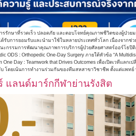
ารรักษาที่รวดเร็ว ปลอดภัย และตอบโจทย์คุณภาพชีวิตของผู้ป่วย
ซึ่งได้รับการยอมรับและนำมาใช้ในหลายประเทศทั่วโลก เนื่องจ
นี้ คณะกรรมการพัฒนาคุณภาพการบริการผู้ป่วยศัลยศาสตร์ออร์โธ
ic ODS : Orthopedic One-Day Surgery ภายใต้หัวข้อ “A Multidisci
One Day : Teamwork that Drives Outcomes เพื่อเปิดเวทีแลกเปล
ลับ โดยเน้นการทำงานร่วมกันของทีมสหสาขาวิชาชีพ ตั้งแต่แพทย์
แลนด์มาร์กกีฬาย่านรังสิต