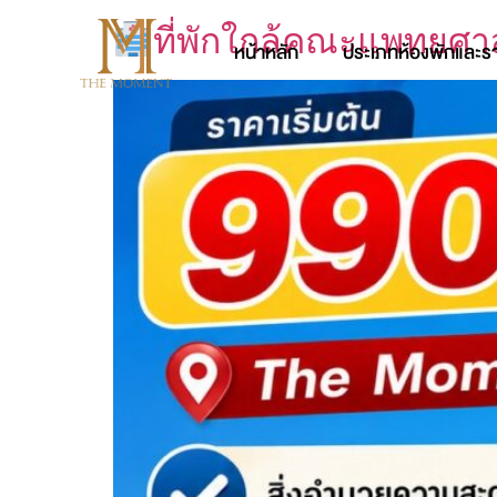
ที่พักใกล้คณะแพทยศาส
หน้าหลัก
ประเภทห้องพักและร