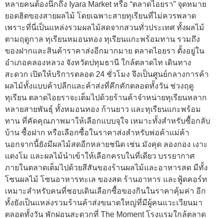
หลายคนต้องนึกถึง Iyara Market หรือ “ตลาดไอยรา” จุดหมาย
ยอดฮิตของสายผลไม้ โดยเฉพาะสายทุเรียนที่ไม่ควรพลาด
เพราะที่นี่เป็นแหล่งรวมผลไม้สดจากสวนทั่วประเทศ ทั้งผลไม้
ตามฤดูกาล ทุเรียนหมอนทอง ทุเรียนแกะพร้อมทาน รวมถึง
ของฝากและสินค้าราคาส่งอีกมากมาย ตลาดไอยรา ตั้งอยู่ใน
อำเภอคลองหลวง จังหวัดปทุมธานี ใกล้ตลาดไท เดินทาง
สะดวก เปิดให้บริการตลอด 24 ชั่วโมง จึงเป็นศูนย์กลางการค้า
ผลไม้ทั้งแบบค้าปลีกและค้าส่งที่คึกคักตลอดทั้งวัน ช่วงฤดู
ทุเรียน ตลาดไอยราจะเต็มไปด้วยร้านค้าจำหน่ายทุเรียนหลาก
หลายสายพันธุ์ ทั้งหมอนทอง ก้านยาว และทุเรียนแกะพร้อม
ทาน ที่คัดคุณภาพมาให้เลือกแบบจุใจ เหมาะทั้งสำหรับซื้อกลับ
บ้าน ซื้อฝาก หรือเลือกซื้อในราคาส่งสำหรับพ่อค้าแม่ค้า
นอกจากนี้ยังมีผลไม้สดอีกหลายชนิด เช่น มังคุด ลองกอง เงาะ
แตงโม และผลไม้นำเข้าให้เลือกครบในที่เดียว บรรยากาศ
ภายในตลาดเต็มไปด้วยสีสันของร้านผลไม้และอาหารสด มีทั้ง
โซนผลไม้ โซนอาหารทะเล ของสด ร้านอาหาร และฟู้ดคอร์ท
เหมาะสำหรับคนที่ชอบเดินเลือกซื้อของกินในราคาคุ้มค่า อีก
ทั้งยังเป็นแหล่งรวมร้านค้าส่งขนาดใหญ่ที่มีผู้คนแวะเวียนมา
ตลอดทั้งวัน พักผ่อนสะดวกที่ The Moment โรงแรมใกล้ตลาด