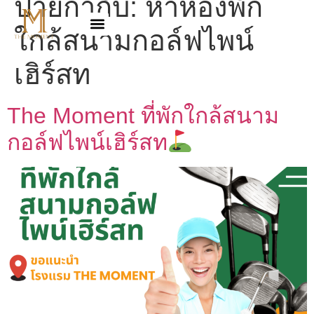
ป้ายกำกับ:
หาห้องพัก
ใกล้สนามกอล์ฟไพน์
เฮิร์สท
The Moment ที่พักใกล้สนาม
กอล์ฟไพน์เฮิร์สท