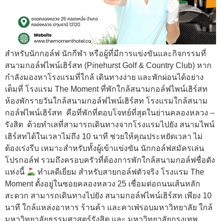
สำหรับนักกอล์ฟ นักกีฬา หรือผู้ที่มีการแข่งขันและกิจกรรมที่
สนามกอล์ฟไพน์เฮิร์สท (Pinehurst Golf & Country Club) หาก
กำลังมองหาโรงแรมที่ใกล้ เดินทางง่าย และพักผ่อนได้อย่าง
เต็มที่ โรงแรม The Moment ที่พักใกล้สนามกอล์ฟไพน์เฮิร์สท
ห้องพักรายวันใกล้สนามกอล์ฟไพน์เฮิร์สท โรงแรมใกล้สนาม
กอล์ฟไพน์เฮิร์สท คือที่พักที่ตอบโจทย์ที่สุดในย่านคลองหลวง –
รังสิต ด้วยทำเลที่สามารถเดินทางจากโรงแรมไปยัง สนามไพน์
เฮิร์สทได้ในเวลาไม่ถึง 10 นาที ช่วยให้คุณประหยัดเวลา ไม่
ต้องเร่งรีบ เหมาะสำหรับทั้งผู้เข้าแข่งขัน นักกอล์ฟสมัครเล่น
โปรกอล์ฟ รวมถึงครอบครัวที่ต้องการพักใกล้สนามกอล์ฟชื่อดัง
แห่งนี้
ทำเลดีเยี่ยม สำหรับสายกอล์ฟตัวจริง โรงแรม The
Moment ตั้งอยู่ในซอยคลองหลวง 25 เชื่อมต่อถนนเส้นหลัก
สะดวก สามารถเดินทางไปยัง สนามกอล์ฟไพน์เฮิร์สท เพียง 10
นาที ใกล้แหล่งอาหาร ร้านค้า และคาเฟ่รอบมหาวิทยาลัย ใกล้
มหาวิทยาลัยธรรมศาสตร์รังสิต และ มหาวิทยาลัยกรุงเทพ