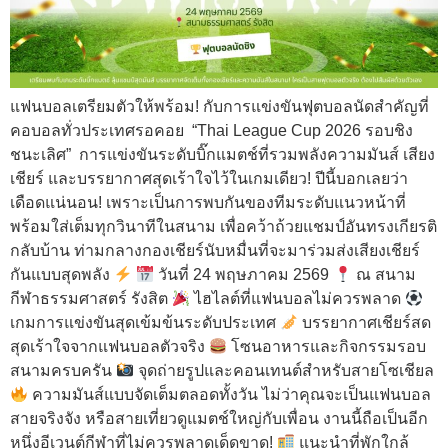
แฟนบอลเตรียมตัวให้พร้อม! กับการแข่งขันฟุตบอลนัดสำคัญที่
คอบอลทั่วประเทศรอคอย “Thai League Cup 2026 รอบชิง
ชนะเลิศ” การแข่งขันระดับบิ๊กแมตช์ที่รวมพลังความมันส์ เสียง
เชียร์ และบรรยากาศสุดเร้าใจไว้ในเกมเดียว! ปีนี้บอกเลยว่า
เดือดแน่นอน! เพราะเป็นการพบกันของทีมระดับแนวหน้าที่
พร้อมใส่เต็มทุกวินาทีในสนาม เพื่อคว้าถ้วยแชมป์อันทรงเกียรติ
กลับบ้าน ท่ามกลางกองเชียร์นับหมื่นที่จะมาร่วมส่งเสียงเชียร์
กันแบบสุดพลัง
วันที่ 24 พฤษภาคม 2569
ณ สนาม
กีฬาธรรมศาสตร์ รังสิต
ไฮไลต์ที่แฟนบอลไม่ควรพลาด
เกมการแข่งขันสุดเข้มข้นระดับประเทศ
บรรยากาศเชียร์สด
สุดเร้าใจจากแฟนบอลตัวจริง
โซนอาหารและกิจกรรมรอบ
สนามครบครัน
จุดถ่ายรูปและคอนเทนต์สำหรับสายโซเชียล
ความมันส์แบบจัดเต็มตลอดทั้งวัน ไม่ว่าคุณจะเป็นแฟนบอล
สายจริงจัง หรือสายเที่ยวดูแมตช์ใหญ่กับเพื่อน งานนี้ถือเป็นอีก
หนึ่งอีเวนต์กีฬาที่ไม่ควรพลาดเด็ดขาด!
แนะนำที่พักใกล้