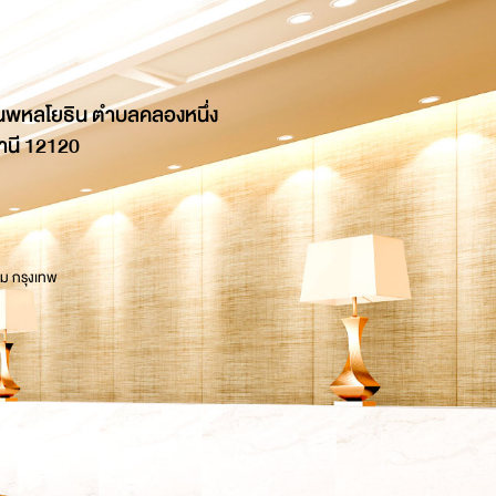
นพหลโยธิน ตำบลคลองหนึ่ง
านี 12120
 ม กรุงเทพ