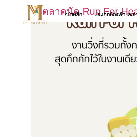
ตลาดนัด Run For Hea
หน้าหลัก
ประเภทห้องพักและร