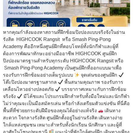
หากคุณกำลังมองหาสถานที่ฝึกซ้อมปิงปองแบบจริงจังในย่าน
รังสิต HIGHCOOK Rangsit หรือ Smash Ping-Pong
Academy คืออีกหนึ่งศูนย์ฝึกที่ตอบโจทย์ทั้งนักกีฬาและผู้ที่
ต้องการพัฒนาทักษะอย่างมืออาชีพ HIGHCOOK ศูนย์ฝึก
ปิงปองมาตรฐานสำหรับทุกระดับ HIGHCOOK Rangsit หรือ
Smash Ping-Pong Academy เป็นศูนย์ฝึกที่ออกแบบมาเพื่อ
รองรับการฝึกซ้อมอย่างเต็มรูปแบบ
จุดเด่นของศูนย์ฝึก
โต๊ะปิงปองมาตรฐานสากล
พื้นสนามคุณภาพ รองรับการ
เคลื่อนไหวอย่างปลอดภัย
บรรยากาศเหมาะกับการฝึกซ้อม
จริงจัง
มีโค้ชและโปรแกรมฝึกสำหรับทั้งมือใหม่และนักกีฬา
ไม่ว่าคุณจะเป็นมือสมัครเล่น หรือกำลังเตรียมตัวแข่งขัน ที่นี่คือ
พื้นที่ที่ช่วยยกระดับฝีมือของคุณได้อย่างแท้จริง
เดินทาง
สะดวก ใจกลางรังสิต ศูนย์ฝึกตั้งอยู่ในย่านรังสิต เดินทางง่าย
ใกล้แหล่งชุมชน เหมาะสำหรับทั้งนักเรียน นักศึกษา และผู้ที่
อาศัยในโซนปทุมธานี
แนะนำที่พักใกล้ศูนย์ฝึก เดินทางเพียง