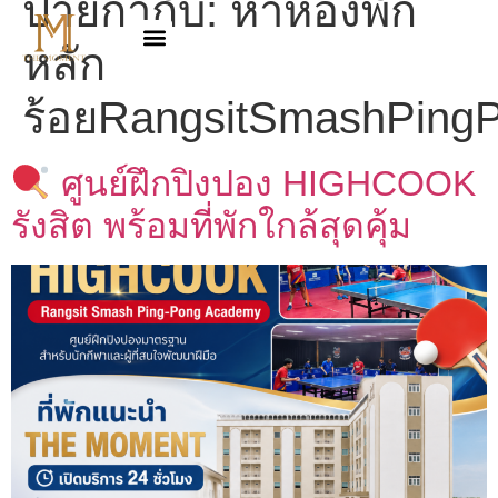
ป้ายกำกับ:
หาห้องพัก
หลัก
ร้อยRangsitSmashPin
ศูนย์ฝึกปิงปอง HIGHCOOK
รังสิต พร้อมที่พักใกล้สุดคุ้ม