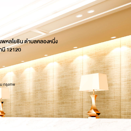
นพหลโยธิน ตำบลคลองหนึ่ง
านี 12120
 ม กรุงเทพ