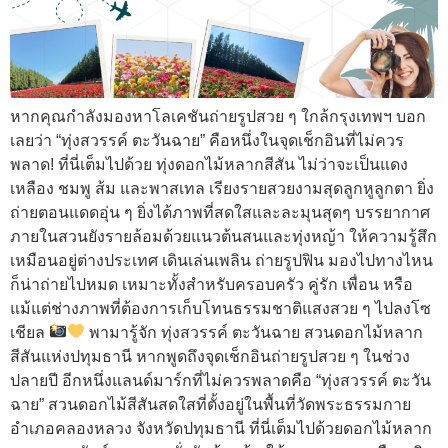
หากคุณกำลังมองหาโลเคชันถ่ายรูปสวย ๆ ใกล้กรุงเทพฯ บอก
เลยว่า “ทุ่งสวรรค์ ตะวันฉาย” คือหนึ่งในจุดเช็กอินที่ไม่ควร
พลาด! ที่นี่เต็มไปด้วย ทุ่งดอกไม้หลากสีสัน ไม่ว่าจะเป็นแดง
เหลือง ชมพู ส้ม และพาสเทล เรียงรายสวยงามสุดลูกหูลูกตา ยิ่ง
ถ่ายตอนแดดอุ่น ๆ ยิ่งได้ภาพที่สดใสและละมุนสุดๆ บรรยากาศ
ภายในสวนยังรายล้อมด้วยแนวต้นสนและทุ่งหญ้า ให้ความรู้สึก
เหมือนอยู่ต่างประเทศ เดินเล่นเพลิน ถ่ายรูปฟิน มองไปทางไหน
ก็น่าถ่ายไปหมด เหมาะทั้งสำหรับครอบครัว คู่รัก เพื่อน หรือ
แม้แต่ช่างภาพที่ต้องการเก็บโทนธรรมชาติแสงสวย ๆ ไปลงโซ
เชียล
พามารู้จัก ทุ่งสวรรค์ ตะวันฉาย สวนดอกไม้หลาก
สีสันแห่งปทุมธานี หากพูดถึงจุดเช็กอินถ่ายรูปสวย ๆ ในช่วง
ปลายปี อีกหนึ่งแลนด์มาร์กที่ไม่ควรพลาดคือ “ทุ่งสวรรค์ ตะวัน
ฉาย” สวนดอกไม้สีสันสดใสที่ตั้งอยู่ในพื้นที่วัดพระธรรมกาย
อำเภอคลองหลวง จังหวัดปทุมธานี ที่นี่เต็มไปด้วยดอกไม้หลาก