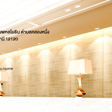
นพหลโยธิน ตำบลคลองหนึ่ง
านี 12120
 ม กรุงเทพ