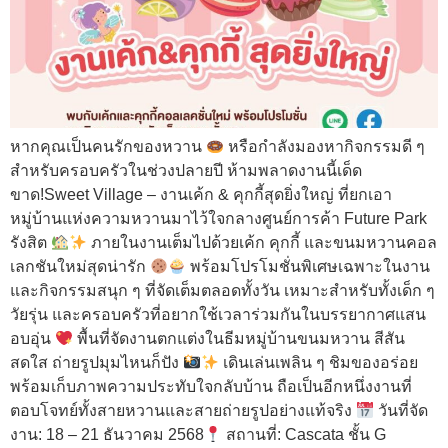
หากคุณเป็นคนรักของหวาน
หรือกำลังมองหากิจกรรมดี ๆ
สำหรับครอบครัวในช่วงปลายปี ห้ามพลาดงานนี้เด็ด
ขาด!Sweet Village – งานเค้ก & คุกกี้สุดยิ่งใหญ่ ที่ยกเอา
หมู่บ้านแห่งความหวานมาไว้ใจกลางศูนย์การค้า Future Park
รังสิต
ภายในงานเต็มไปด้วยเค้ก คุกกี้ และขนมหวานคอล
เลกชันใหม่สุดน่ารัก
พร้อมโปรโมชั่นพิเศษเฉพาะในงาน
และกิจกรรมสนุก ๆ ที่จัดเต็มตลอดทั้งวัน เหมาะสำหรับทั้งเด็ก ๆ
วัยรุ่น และครอบครัวที่อยากใช้เวลาร่วมกันในบรรยากาศแสน
อบอุ่น
พื้นที่จัดงานตกแต่งในธีมหมู่บ้านขนมหวาน สีสัน
สดใส ถ่ายรูปมุมไหนก็ปัง
เดินเล่นเพลิน ๆ ชิมของอร่อย
พร้อมเก็บภาพความประทับใจกลับบ้าน ถือเป็นอีกหนึ่งงานที่
ตอบโจทย์ทั้งสายหวานและสายถ่ายรูปอย่างแท้จริง
วันที่จัด
งาน: 18 – 21 ธันวาคม 2568
สถานที่: Cascata ชั้น G