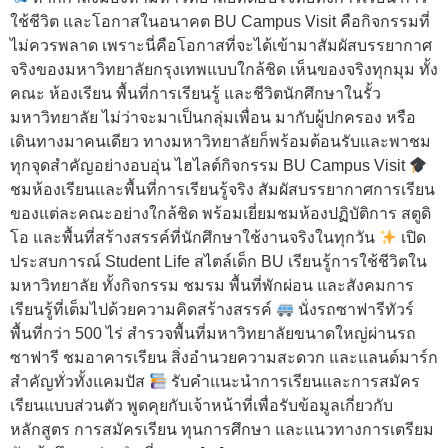
ใช้ชีวิต และโอกาสในอนาคต BU Campus Visit คือกิจกรรมที่
ไม่ควรพลาด เพราะนี่คือโอกาสที่จะได้เข้ามาสัมผัสบรรยากาศ
จริงของมหาวิทยาลัยกรุงเทพแบบใกล้ชิด เห็นของจริงทุกมุม ทั้ง
คณะ ห้องเรียน พื้นที่การเรียนรู้ และชีวิตนักศึกษาในรั้ว
มหาวิทยาลัย ไม่ว่าจะมาเป็นกลุ่มเพื่อน มากับผู้ปกครอง หรือ
เดินทางมาคนเดียว ทางมหาวิทยาลัยก็พร้อมต้อนรับและพาชม
ทุกจุดสำคัญอย่างอบอุ่น ไฮไลต์กิจกรรม BU Campus Visit
ชมห้องเรียนและพื้นที่การเรียนรู้จริง สัมผัสบรรยากาศการเรียน
ของแต่ละคณะอย่างใกล้ชิด พร้อมเยี่ยมชมห้องปฏิบัติการ สตูดิ
โอ และพื้นที่สร้างสรรค์ที่นักศึกษาใช้งานจริงในทุกวัน
เปิด
ประสบการณ์ Student Life สไตล์เด็ก BU เรียนรู้การใช้ชีวิตใน
มหาวิทยาลัย ทั้งกิจกรรม ชมรม พื้นที่พักผ่อน และสังคมการ
เรียนรู้ที่เต็มไปด้วยความคิดสร้างสรรค์
นั่งรถซาฟารีทัวร์
พื้นที่กว่า 500 ไร่ สำรวจพื้นที่มหาวิทยาลัยขนาดใหญ่ผ่านรถ
ซาฟารี ชมอาคารเรียน สิ่งอำนวยความสะดวก และแลนด์มาร์ก
สำคัญทั่วทั้งแคมปัส
รับคำแนะนำการเรียนและการสมัคร
เรียนแบบส่วนตัว พูดคุยกับเจ้าหน้าที่เพื่อรับข้อมูลเกี่ยวกับ
หลักสูตร การสมัครเรียน ทุนการศึกษา และแนวทางการเตรียม