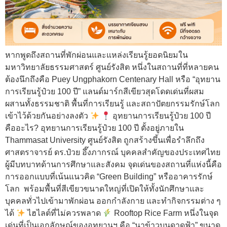
หากพูดถึงสถานที่พักผ่อนและแหล่งเรียนรู้ยอดนิยมใน
มหาวิทยาลัยธรรมศาสตร์ ศูนย์รังสิต หนึ่งในสถานที่ที่หลายคน
ต้องนึกถึงคือ Puey Ungphakorn Centenary Hall หรือ “อุทยาน
การเรียนรู้ป๋วย 100 ปี” แลนด์มาร์กสีเขียวสุดโดดเด่นที่ผสม
ผสานทั้งธรรมชาติ พื้นที่การเรียนรู้ และสถาปัตยกรรมรักษ์โลก
เข้าไว้ด้วยกันอย่างลงตัว
อุทยานการเรียนรู้ป๋วย 100 ปี
คืออะไร? อุทยานการเรียนรู้ป๋วย 100 ปี ตั้งอยู่ภายใน
Thammasat University ศูนย์รังสิต ถูกสร้างขึ้นเพื่อรำลึกถึง
ศาสตราจารย์ ดร.ป๋วย อึ๊งภากรณ์ บุคคลสำคัญของประเทศไทย
ผู้มีบทบาทด้านการศึกษาและสังคม จุดเด่นของสถานที่แห่งนี้คือ
การออกแบบที่เน้นแนวคิด “Green Building” หรืออาคารรักษ์
โลก พร้อมพื้นที่สีเขียวขนาดใหญ่ที่เปิดให้ทั้งนักศึกษาและ
บุคคลทั่วไปเข้ามาพักผ่อน ออกกำลังกาย และทำกิจกรรมต่าง ๆ
ได้
ไฮไลต์ที่ไม่ควรพลาด
Rooftop Rice Farm หนึ่งในจุด
เด่นที่เป็นเอกลักษณ์ของอุทยานฯ คือ “นาข้าวบนดาดฟ้า” ขนาด