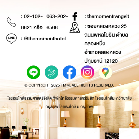
: 02-102-
063-202-
: themomentrangsit
: ซอยคลองหลวง 25
8621 หรือ
6566
ถนนพหลโยธิน ตำบล
: @themomenthotel
คลองหนึ่ง
อำเภอคลองหลวง
ปทุมธานี 12120
© COPYRIGHT 2025 TMM. ALL RIGHTS RESERVED.
โรงแรมใกล้ธรรมศาสตร์รังสิต ที่พักใกล้ธรรมศาสตร์รังสิต โรงแรมใกล้มหาวิทยาลัย
กรุงเทพ โรงแรมใกล้ ม กรุงเทพ