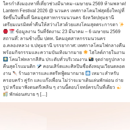
ใครกำลังมองหาที่เที่ยวช่วงมีนาคม–เมษายน 2569 ห้ามพลาด!
Lantern Festival 2026 @ นวนคร เทศกาลโคมไฟสุดยิ่งใหญ่ที่
จัดขึ้นในพื้นที่ นิคมอุตสาหกรรมนวนคร จังหวัดปทุมธานี
เตรียมเนรมิตค่ำคืนให้สว่างไสวด้วยแสงโคมสุดตระการตา
ข้อมูลงาน วันที่จัดงาน: 23 มีนาคม – 6 เมษายน 2569
สถานที่: ลานช้างปั๊ม ปตท. นิคมอุตสาหกรรมนวนคร
อ.คลองหลวง จ.ปทุมธานี บรรยากาศ: เทศกาลโคมไฟกลางคืน
พร้อมกิจกรรมและความบันเทิงมากมาย
ไฮไลต์ภายในงาน
โคมไฟหลากสีสัน ประดับทั่วบริเวณงาน
จุดถ่ายรูปกลาง
คืนสุดโรแมนติก
คอนเสิร์ตและศิลปินชื่อดังหมุนเวียนตลอด
งาน
ร้านอาหารและสตรีทฟู้ดมากมาย
เหมาะสำหรับ
ครอบครัว คู่รัก และแก๊งเพื่อน ไม่ว่าจะมาเดินเล่นพักผ่อน ถ่าย
รูป หรือมาฟังดนตรีเพลิน ๆ งานนี้ตอบโจทย์ครบในที่เดียว
พักผ่อนสบาย ๆ […]