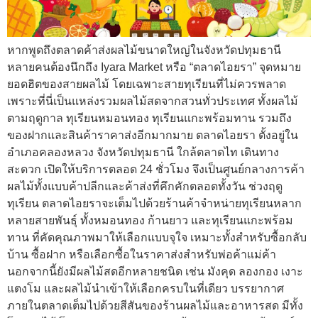
หากพูดถึงตลาดค้าส่งผลไม้ขนาดใหญ่ในจังหวัดปทุมธานี
หลายคนต้องนึกถึง Iyara Market หรือ “ตลาดไอยรา” จุดหมาย
ยอดฮิตของสายผลไม้ โดยเฉพาะสายทุเรียนที่ไม่ควรพลาด
เพราะที่นี่เป็นแหล่งรวมผลไม้สดจากสวนทั่วประเทศ ทั้งผลไม้
ตามฤดูกาล ทุเรียนหมอนทอง ทุเรียนแกะพร้อมทาน รวมถึง
ของฝากและสินค้าราคาส่งอีกมากมาย ตลาดไอยรา ตั้งอยู่ใน
อำเภอคลองหลวง จังหวัดปทุมธานี ใกล้ตลาดไท เดินทาง
สะดวก เปิดให้บริการตลอด 24 ชั่วโมง จึงเป็นศูนย์กลางการค้า
ผลไม้ทั้งแบบค้าปลีกและค้าส่งที่คึกคักตลอดทั้งวัน ช่วงฤดู
ทุเรียน ตลาดไอยราจะเต็มไปด้วยร้านค้าจำหน่ายทุเรียนหลาก
หลายสายพันธุ์ ทั้งหมอนทอง ก้านยาว และทุเรียนแกะพร้อม
ทาน ที่คัดคุณภาพมาให้เลือกแบบจุใจ เหมาะทั้งสำหรับซื้อกลับ
บ้าน ซื้อฝาก หรือเลือกซื้อในราคาส่งสำหรับพ่อค้าแม่ค้า
นอกจากนี้ยังมีผลไม้สดอีกหลายชนิด เช่น มังคุด ลองกอง เงาะ
แตงโม และผลไม้นำเข้าให้เลือกครบในที่เดียว บรรยากาศ
ภายในตลาดเต็มไปด้วยสีสันของร้านผลไม้และอาหารสด มีทั้ง