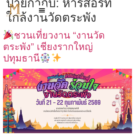
ป้ายกำกับ:
หารีสอร์ท
ใกล้งานวัดตระพัง
ชวนเที่ยวงาน “งานวัด
ตระพัง” เชียงรากใหญ่
ปทุมธานี