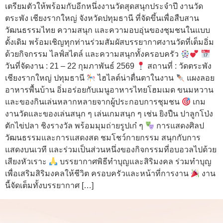
เตรียมตัวให้พร้อมกับอีกหนึ่งงานวัดสุดสนุกประจำปี งานวัด
ตระพัง เชียงรากใหญ่ จังหวัดปทุมธานี ที่จัดขึ้นเพื่อสืบสาน
วัฒนธรรมไทย ความสนุก และความอบอุ่นของชุมชนในแบบ
ดั้งเดิม พร้อมเชิญทุกท่านร่วมสัมผัสบรรยากาศงานวัดที่เต็มอิ่ม
ด้วยกิจกรรม ไลฟ์สไตล์ และความสนุกทั้งครอบครัว
วันที่จัดงาน : 21 – 22 กุมภาพันธ์ 2569
สถานที่ : วัดตระพัง
เชียงรากใหญ่ ปทุมธานี
ไฮไลต์น่าตื่นตาในงาน
แผงลอย
อาหารพื้นบ้าน อิ่มอร่อยกับเมนูอาหารไทยโฮมเมด ขนมหวาน
และของกินเล่นหลากหลายจากผู้ประกอบการชุมชน
เกม
งานวัดและของเล่นสนุก ๆ เล่นเกมสนุก ๆ เช่น ยิงปืน ปาลูกโป่ง
ตักไข่ปลา ชิงรางวัล พร้อมมุมถ่ายรูปเก๋ ๆ
การแสดงศิลป
วัฒนธรรมและการแสดงสด ชมโชว์กายกรรม สนุกกับการ
แสดงบนเวที และร่วมเป็นส่วนหนึ่งของกิจกรรมที่อบอวลไปด้วย
เสียงหัวเราะ
บรรยากาศพิธีทำบุญและสิริมงคล ร่วมทำบุญ
เพื่อเสริมสิริมงคลให้ชีวิต ครอบครัวและหน้าที่การงาน
งาน
นี้จัดเต็มทั้งบรรยากาศ […]