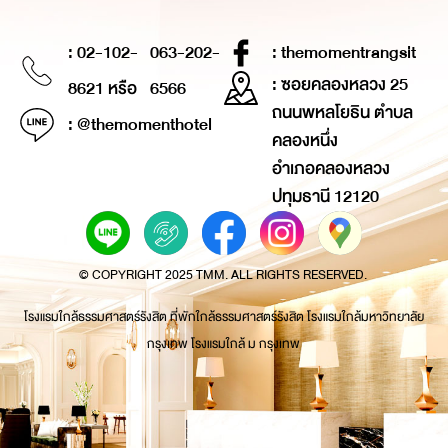
: 02-102-
063-202-
: themomentrangsit
: ซอยคลองหลวง 25
8621 หรือ
6566
ถนนพหลโยธิน ตำบล
: @themomenthotel
คลองหนึ่ง
อำเภอคลองหลวง
ปทุมธานี 12120
© COPYRIGHT 2025 TMM. ALL RIGHTS RESERVED.
โรงแรมใกล้ธรรมศาสตร์รังสิต ที่พักใกล้ธรรมศาสตร์รังสิต โรงแรมใกล้มหาวิทยาลัย
กรุงเทพ โรงแรมใกล้ ม กรุงเทพ