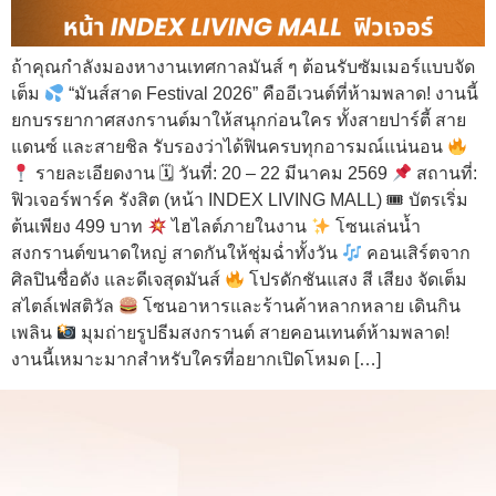
ถ้าคุณกำลังมองหางานเทศกาลมันส์ ๆ ต้อนรับซัมเมอร์แบบจัด
เต็ม
“มันส์สาด Festival 2026” คืออีเวนต์ที่ห้ามพลาด! งานนี้
ยกบรรยากาศสงกรานต์มาให้สนุกก่อนใคร ทั้งสายปาร์ตี้ สาย
แดนซ์ และสายชิล รับรองว่าได้ฟินครบทุกอารมณ์แน่นอน
รายละเอียดงาน 🗓 วันที่: 20 – 22 มีนาคม 2569
สถานที่:
ฟิวเจอร์พาร์ค รังสิต (หน้า INDEX LIVING MALL) 🎟 บัตรเริ่ม
ต้นเพียง 499 บาท
ไฮไลต์ภายในงาน
โซนเล่นน้ำ
สงกรานต์ขนาดใหญ่ สาดกันให้ชุ่มฉ่ำทั้งวัน
คอนเสิร์ตจาก
ศิลปินชื่อดัง และดีเจสุดมันส์
โปรดักชันแสง สี เสียง จัดเต็ม
สไตล์เฟสติวัล
โซนอาหารและร้านค้าหลากหลาย เดินกิน
เพลิน
มุมถ่ายรูปธีมสงกรานต์ สายคอนเทนต์ห้ามพลาด!
งานนี้เหมาะมากสำหรับใครที่อยากเปิดโหมด […]