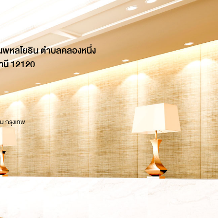
นพหลโยธิน ตำบลคลองหนึ่ง
านี 12120
 ม กรุงเทพ