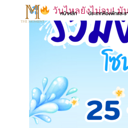
วันไหลยังไม่จบ! มัน
หน้าหลัก
ประเภทห้องพักและร