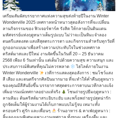
เตรียมสัมผัสบรรยากาศแห่งความสุขส่งท้ายปีในงาน Winter
Wonderville 2025 เทศกาลหน้าหนาวสุดอลังการที่จะเปลี่ยน
ลานกิจกรรมของ ฟิวเจอร์พาร์ค รังสิต ให้กลายเป็นดินแดน
มหัศจรรย์แห่งฤดูหนาวเต็มรูปแบบ ไม่ว่าจะเป็นหิมะจำลอง
ดนตรีแสดงสด แสงสีสุดตระการตา และกิจกรรมสำหรับทุกวัยที่
ถูกออกแบบมาเพื่อสร้างความประทับใจในช่วงเทศกาล
คริสต์มาสและปีใหม่ งานจัดขึ้นในวันที่ 20 – 25 ธันวาคม
2568 เพียง 6 วันเท่านั้น แต่เต็มไปด้วยความสุข ความสนุก และ
ประสบการณ์พิเศษที่คุณไม่ควรพลาด
ไฮไลต์ภายในงาน
Winter Wonderville
เวทีการแสดงสุดอลังการ : ชมโชว์แสง
สี เสียง และดนตรีจากศิลปินมากมาย ที่จะทำให้ค่ำคืนฤดูหนาว
ของคุณมีสีสันยิ่งขึ้น บรรยากาศสุดตระการตาบนเวทีกลางแจ้ง
เพิ่มอารมณ์เทศกาลอย่างแท้จริง
โซนถ่ายรูปธีมฤดูหนาว :
ลานหิมะ ต้นคริสต์มาสระยิบระยับ และพร็อพถ่ายรูปสุดน่ารัก
ถูกจัดเต็มให้ผู้ร่วมงานได้เก็บภาพแบบไม่รู้จบ เหมาะทั้ง
ครอบครัว คู่รัก และเพื่อนๆ
ร้านอาหาร & คาเฟ่ฤดูหนาว :
ลิ้มลองเมนูพิเศษเฉพาะงานเทศกาล ทั้งขนม เครื่องดื่ม และ