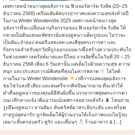
เทศกาลหน้าหนาวสุดอลังการ ณ ฟิวเจอร์พาร์ค รังสิต (20–25
ธันวาคม 2568) เตรียมสัมผัสบรรยากาศแห่งความสุขส่งท้ายปี
ในงาน Winter Wonderville 2025 เทศกาลหน้าหนาวสุด
อลังการที่จะเปลี่ยนลานกิจกรรมของ ฟิวเจอร์พาร์ค รังสิต ให้
กลายเป็นดินแดนมหัศจรรย์แห่งฤดูหนาวเต็มรูปแบบ ไม่ว่าจะ
เป็นหิมะจำลอง ดนตรีแสดงสด แสงสีสุดตระการตา และ
กิจกรรมสำหรับทุกวัยที่ถูกออกแบบมาเพื่อสร้างความประทับใจ
ในช่วงเทศกาลคริสต์มาสและปีใหม่ งานจัดขึ้นในวันที่ 20 – 25
ธันวาคม 2568 เพียง 6 วันเท่านั้น แต่เต็มไปด้วยความสุข ความ
สนุก และประสบการณ์พิเศษที่คุณไม่ควรพลาด
ไฮไลต์
ภายในงาน Winter Wonderville
เวทีการแสดงสุดอลังการ
ชมโชว์แสงสี เสียง และดนตรีจากศิลปินมากมาย ที่จะทำให้
ค่ำคืนฤดูหนาวของคุณมีสีสันยิ่งขึ้น บรรยากาศสุดตระการตา
บนเวทีกลางแจ้ง เพิ่มอารมณ์เทศกาลอย่างแท้จริง
โซนถ่าย
รูปธีมฤดูหนาว ลานหิมะ ต้นคริสต์มาสระยิบระยับ และพร็อพ
ถ่ายรูปสุดน่ารัก ถูกจัดเต็มให้ผู้ร่วมงานได้เก็บภาพแบบไม่รู้จบ
เหมาะทั้งครอบครัว คู่รัก และเพื่อนๆ
ร้านอาหาร & […]