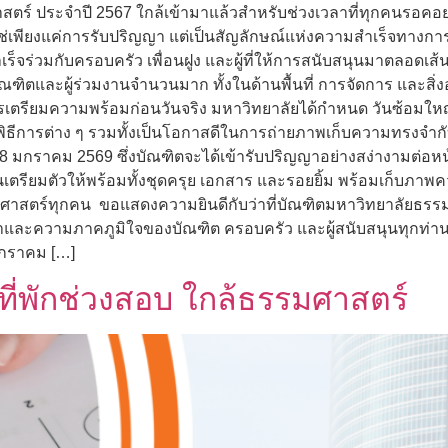
ร์ ประจำปี 2567 ใกล้เข้ามาแล้วสำหรับช่วงเวลาที่ทุกคนรอคอ
ม่ใช่เพียงแค่การรับปริญญา แต่เป็นสัญลักษณ์แห่งความสำเร็จท
็จร่วมกับครอบครัว เพื่อนฝูง และผู้ที่ให้การสนับสนุนมาตลอดเส้นท
บบัณฑิตและผู้ร่วมงานจำนวนมาก ทั้งในด้านพื้นที่ การจัดการ และส
เตรียมความพร้อมก่อนวันจริง มหาวิทยาลัยได้กำหนด วันซ้อมใหญ่
พิธีการต่าง ๆ รวมทั้งเป็นโอกาสดีในการถ่ายภาพเก็บความทรงจำกั
8 มกราคม 2569 ซึ่งบัณฑิตจะได้เข้ารับปริญญาอย่างสง่างามต่อหน
นเตรียมตัวให้พร้อมทั้งชุดครุย เอกสาร และรอยยิ้ม พร้อมเก็บภา
ธรรมศาสตร์ทุกคน ขอแสดงความยินดีกับว่าที่บัณฑิตมหาวิทยาลัยธ
ละความภาคภูมิใจของบัณฑิต ครอบครัว และผู้สนับสนุนทุกท่าน พิธ
 มกราคม […]
ี่พักช่วงสอบ ใกล้ธรรมศาสตร์