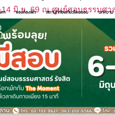
14 มิ.ย. 69 ณ ศูนย์สอบธรรมศาส
าคา
จองห้องพัก
สถานที่ท่องเที่ยวโดยรอบ
บทความ