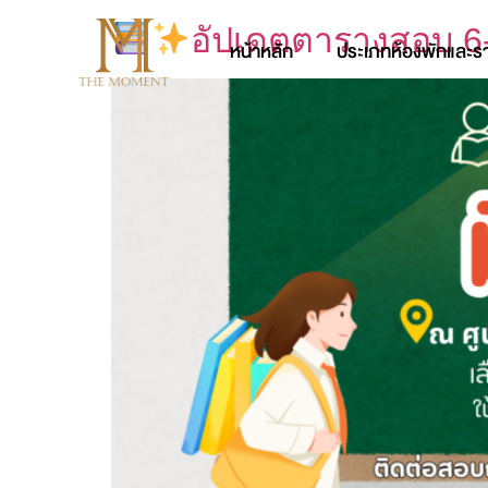
อัปเดตตารางสอบ 6-
หน้าหลัก
ประเภทห้องพักและร