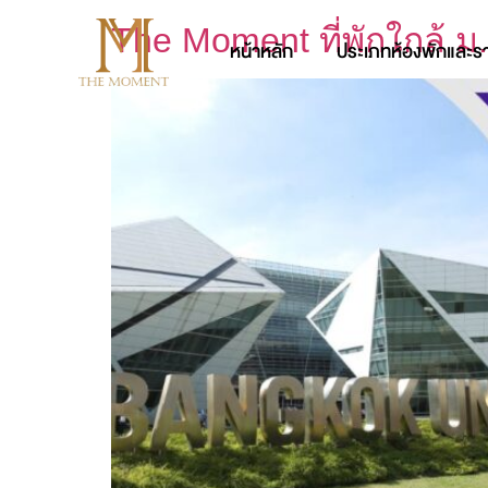
The Moment ที่พักใกล้ ม.
หน้าหลัก
ประเภทห้องพักและร