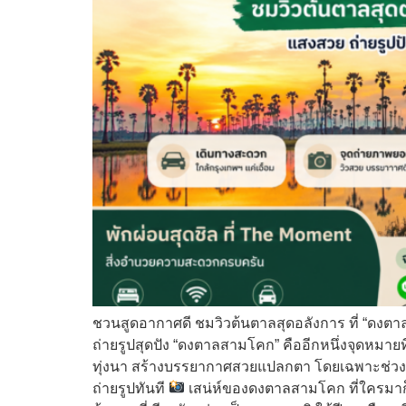
ชวนสูดอากาศดี ชมวิวต้นตาลสุดอลังการ ที่ “ดงต
ถ่ายรูปสุดปัง “ดงตาลสามโคก” คืออีกหนึ่งจุดหมายที
ทุ่งนา สร้างบรรยากาศสวยแปลกตา โดยเฉพาะช่วงพระ
ถ่ายรูปทันที
เสน่ห์ของดงตาลสามโคก ที่ใครมาก