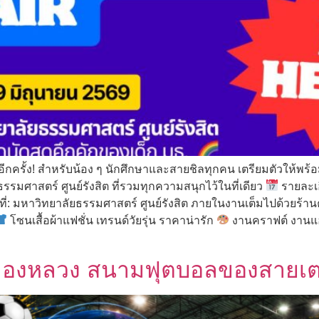
ีกครั้ง! สำหรับน้อง ๆ นักศึกษาและสายชิลทุกคน เตรียมตัวให้พร้
มศาสตร์ ศูนย์รังสิต ที่รวมทุกความสนุกไว้ในที่เดียว
รายละเอ
นที่: มหาวิทยาลัยธรรมศาสตร์ ศูนย์รังสิต ภายในงานเต็มไปด้วยร้
โซนเสื้อผ้าแฟชั่น เทรนด์วัยรุ่น ราคาน่ารัก
งานคราฟต์ งานแฮ
ลองหลวง สนามฟุตบอลของสายเตะ