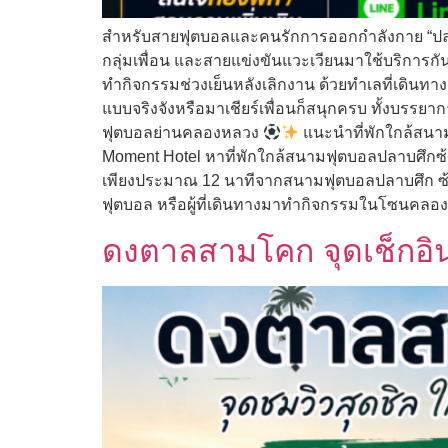
สำหรับสายฟุตบอลและคนรักการออกกำลังกาย “ปลาบศ
กลุ่มเพื่อน และสายแข่งขันแวะเวียนมาใช้บริการก
ทำกิจกรรมช่วงเย็นหลังเลิกงาน ด้วยทำเลที่เดินทา
แบบจริงจังหรือมาเชียร์เพื่อนก็สนุกครบ ทั้งบรรยา
ฟุตบอลย่านคลองหลวง
แนะนำที่พักใกล้สน
Moment Hotel หาที่พักใกล้สนามฟุตบอลปลาบศึกซ
เพียงประมาณ 12 นาทีจากสนามฟุตบอลปลาบศึก ซ้อ
ฟุตบอล หรือผู้ที่เดินทางมาทำกิจกรรมในโซนคลองห
ดงตาลสามโคก จุดเช็กอิน