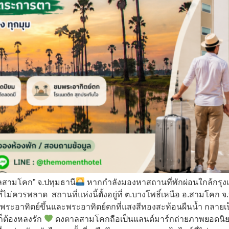
าลสามโคก” จ.ปทุมธานี
หากกำลังมองหาสถานที่พักผ่อนใกล้กรุงเท
่ไม่ควรพลาด สถานที่แห่งนี้ตั้งอยู่ที่ ต.บางโพธิ์เหนือ อ.สามโคก
อาทิตย์ขึ้นและพระอาทิตย์ตกที่แสงสีทองสะท้อนผืนน้ำ กลายเป็น
็ต้องหลงรัก
ดงตาลสามโคกถือเป็นแลนด์มาร์กถ่ายภาพยอดนิย