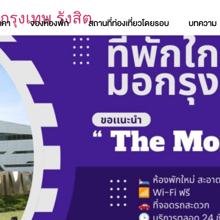
กรุงเทพ รังสิต
าคา
จองห้องพัก
สถานที่ท่องเที่ยวโดยรอบ
บทความ