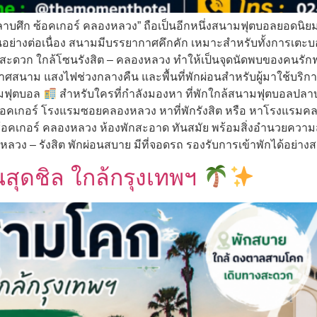
ึก ซ้อคเกอร์ คลองหลวง” ถือเป็นอีกหนึ่งสนามฟุตบอลยอดนิยมใน
ันอย่างต่อเนื่อง สนามมีบรรยากาศคึกคัก เหมาะสำหรับทั้งการเต
งสะดวก ใกล้โซนรังสิต – คลองหลวง ทำให้เป็นจุดนัดพบของคนรักฟุ
กาศสนาม แสงไฟช่วงกลางคืน และพื้นที่พักผ่อนสำหรับผู้มาใช้บริกา
ามฟุตบอล
สำหรับใครที่กำลังมองหา ที่พักใกล้สนามฟุตบอลปลา
้อคเกอร์ โรงแรมซอยคลองหลวง หาที่พักรังสิต หรือ หาโรงแรมคล
คเกอร์ คลองหลวง ห้องพักสะอาด ทันสมัย พร้อมสิ่งอำนวยความส
ลวง – รังสิต พักผ่อนสบาย มีที่จอดรถ รองรับการเข้าพักได้อย่าง
สุดชิล ใกล้กรุงเทพฯ