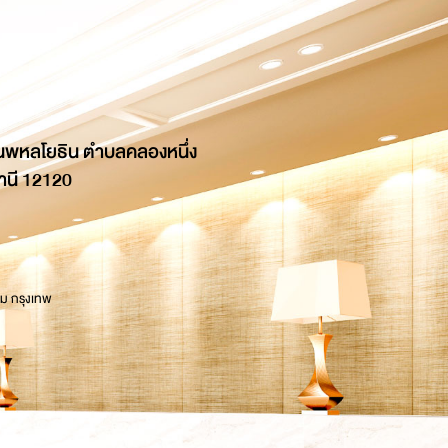
นพหลโยธิน ตำบลคลองหนึ่ง
านี 12120
 ม กรุงเทพ