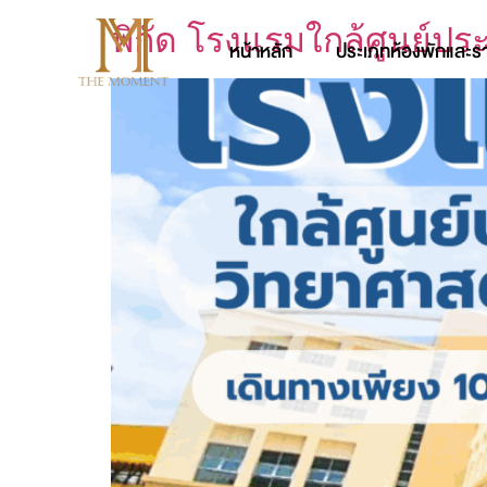
พิกัด โรงแรมใกล้ศูนย์ป
หน้าหลัก
ประเภทห้องพักและร