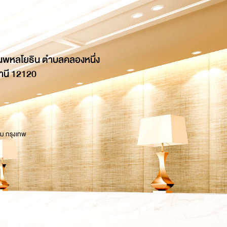
นพหลโยธิน ตำบลคลองหนึ่ง
านี 12120
 ม กรุงเทพ