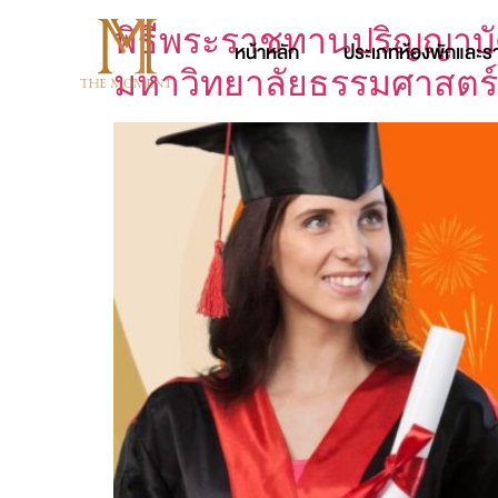
พิธีพระราชทานปริญญาบั
หน้าหลัก
ประเภทห้องพักและร
มหาวิทยาลัยธรรมศาสตร์ ศ