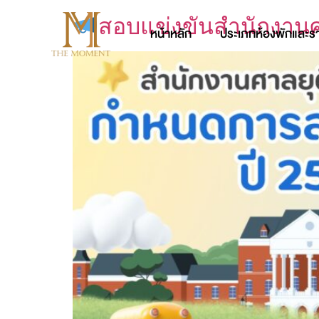
สอบแข่งขันสำนักงานศ
หน้าหลัก
ประเภทห้องพักและร