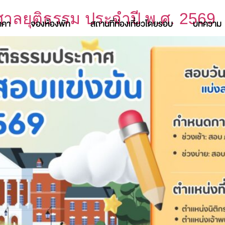
าลยุติธรรม ประจำปี พ.ศ. 2569
าคา
จองห้องพัก
สถานที่ท่องเที่ยวโดยรอบ
บทความ