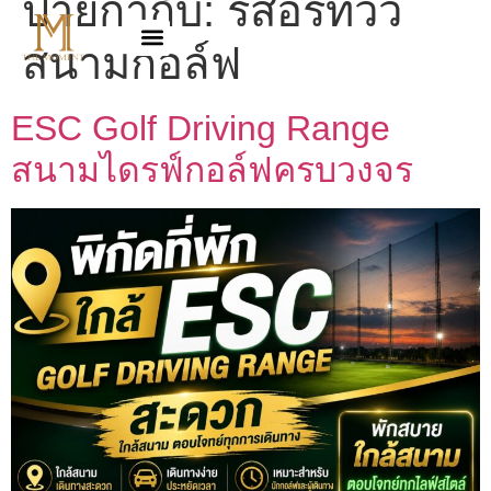
ป้ายกำกับ:
รีสอร์ทวิว
สนามกอล์ฟ
ESC Golf Driving Range
สนามไดรฟ์กอล์ฟครบวงจร