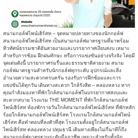
สนามกอล์ฟไพน์เฮิร์สท – จุดหมายปลายทางของนักกอล์ฟ
สนามกอล์ฟไพน์เฮิร์สท เป็นสนามกอล์ฟมาตรฐานที่มาพร้อม
ทิวทัศน์ธรรมชาติอันสวยงามและบรรยากาศเงียบสงบ เหมาะ
สำหรับการซ้อม ฝึกฝนทักษะ หรือการแข่งขันอย่างจริงจัง โดยมี
จุดเด่นดังนี้ บรรยากาศร่มรื่นและธรรมชาติสวยงาม สนาม
กอล์ฟมาตรฐานสำหรับนักกอล์ฟทุกระดับ อุปกรณ์และสิ่ง
อำนวยความสะดวกครบครัน รองรับการฝึกซ้อมและการ
แข่งขันได้ทุกวัน เดินทางสะดวก ใกล้รังสิต – คลองหลวง หาก
คุณกำลังมองหาที่พักใกล้สนามกอล์ฟในบรรยากาศสงบและ
สะดวกสบาย โรงแรม THE MOMENT ที่พักใกล้สนามกอล์ฟ
ไพน์เฮิร์สท ห้องพักรายวันใกล้สนามกอล์ฟไพน์เฮิร์สท ที่พักหลัก
ร้อยใกล้สนามกอล์ฟไพน์เฮิร์สท โรงแรมใกล้สนามกอล์ฟไพน์
เฮิร์สท คือคำตอบที่ลงตัวที่สุด โรงแรมตั้งอยู่ใกล้สนามกอล์ฟ
ไพน์เฮิร์สท คลองหลวง ปทุมธานี เดินทางเพียงไม่กี่นาทีก็ถึง
สนามกอล์ฟมาตรฐานระดับมืออาชีพ เหมาะสำหรับทั้งนัก