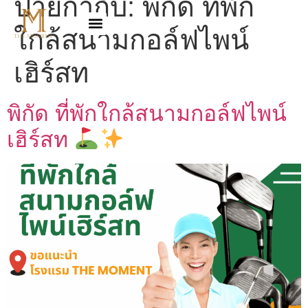
ป้ายกำกับ:
พิกัด ที่พัก
ใกล้สนามกอล์ฟไพน์
เฮิร์สท
พิกัด ที่พักใกล้สนามกอล์ฟไพน์
เฮิร์สท