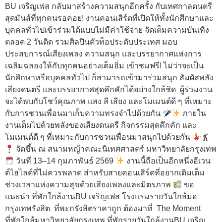
BU เจริญเฟส กลับมาสร้างความสนุกอีกครั้ง กับเทศกาลดนตรี
สุดมันส์ที่ทุกคนรอคอย! งานคอนเสิร์ตที่เปิดให้ทั้งนักศึกษาและ
บุคคลทั่วไปเข้าร่วมได้แบบไม่มีค่าใช้จ่าย จัดเต็มความบันเทิง
ตลอด 2 วันติด รวมศิลปินตัวท็อประดับประเทศ มอบ
ประสบการณ์เสียงเพลง ความสนุก และบรรยากาศแห่งการ
เฉลิมฉลองให้กับทุกคนอย่างเต็มอิ่ม เข้าชมฟรี! ไม่ว่าจะเป็น
นักศึกษาหรือบุคคลทั่วไป ก็สามารถเข้ามาร่วมสนุก สัมผัสพลัง
เสียงดนตรี และบรรยากาศสุดคึกคักได้อย่างใกล้ชิด ผู้ร่วมงาน
จะได้พบกับโชว์คุณภาพ แสง สี เสียง และโมเมนต์ดี ๆ ที่เหมาะ
กับการชวนเพื่อนมาเก็บความทรงจำไปด้วยกัน
ภายใน
งานเต็มไปด้วยพลังของเสียงดนตรี กิจกรรมสุดคึกคัก และ
โมเมนต์ดี ๆ ที่เหมาะกับการชวนเพื่อนมาสนุกไปด้วยกัน
จัดขึ้น ณ สนามหญ้าคณะนิเทศศาสตร์ มหาวิทยาลัยกรุงเทพ
วันที่ 13–14 กุมภาพันธ์ 2569
งานนี้ถือเป็นอีกหนึ่งอีเวน
ต์ไฮไลต์ที่ไม่ควรพลาด สำหรับสายคอนเสิร์ตที่อยากเติมเต็ม
ช่วงเวลาแห่งความสุขด้วยเสียงเพลงและมิตรภาพ
ขอ
แนะนำ ที่พักใกล้งานBU เจริญเฟส โรงแรมรายวันใกล้มอ
กรุงเทพรังสิต ที่พะกรังสิตราคาถูก ต้องมาที่ The Moment
ที่พักใกล้มหาวิทยาลัยกรุงเทพ ที่พักรายวันใกล้งานBU เจริญ