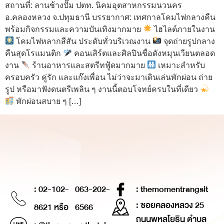
สถานที่: ลานช้างปั๊ม ปตท. นิคมอุตสาหกรรมนวนคร
อ.คลองหลวง จ.ปทุมธานี บรรยากาศ: เทศกาลโคมไฟกลางคืน
พร้อมกิจกรรมและความบันเทิงมากมาย
ไฮไลต์ภายในงาน
โคมไฟหลากสีสัน ประดับทั่วบริเวณงาน
จุดถ่ายรูปกลาง
คืนสุดโรแมนติก
คอนเสิร์ตและศิลปินชื่อดังหมุนเวียนตลอด
งาน
ร้านอาหารและสตรีทฟู้ดมากมาย
เหมาะสำหรับ
ครอบครัว คู่รัก และแก๊งเพื่อน ไม่ว่าจะมาเดินเล่นพักผ่อน ถ่าย
รูป หรือมาฟังดนตรีเพลิน ๆ งานนี้ตอบโจทย์ครบในที่เดียว
พักผ่อนสบาย ๆ […]
: 02-102-
063-202-
: themomentrangsit
: ซอยคลองหลวง 25
8621 หรือ
6566
ถนนพหลโยธิน ตำบล