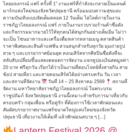
ไลยอลงกรณ์ แฟร์ ครั้งที่ 1” งานแฟร์ที่กำลังจะกลายเป็นแลนด์
มาร์กแห่งใหม่ของจังหวัดปทุมธานี พร้อมมอบความสุขและ
ความบันเทิงแบบจัดเต็มตลอด 12 วันเต็ม ไฮไลต์ภายในงาน
ราชภัฏวไลยอลงกรณ์ แฟร์ ภายในงานรวบรวมร้านค้าชื่อดัง
และกิจกรรมมากมายไว้ให้ทุกคนได้สนุกกันอย่างเต็มอิ่ม ไม่ว่า
จะเป็น โซนอาหารและเครื่องดื่มหลากหลายเมนู ตลาดสินค้า
ราคาพิเศษและสินค้าแฟชั่น สวนสนุกสำหรับทุกวัย มุมถ่ายรูป
สวย ๆ และบรรยากาศย้อนยุค คอนเสิร์ตจากศิลปินชื่อดังที่จะ
สลับสับเปลี่ยนขึ้นแสดงตลอดการจัดงาน แจกคูปองเงินสดมูลค่า
20 บาท ฟรีทุกวัน เรียกได้ว่าเป็นงานที่ตอบโจทย์ทั้งสายกิน สาย
ช้อป สายเที่ยว และสายคอนเสิร์ตได้อย่างครบครัน วัน เวลา
และสถานที่จัดงาน
วันที่ 14 – 25 สิงหาคม 2569
สถานที่
จัดงาน มหาวิทยาลัยราชภัฏวไลยอลงกรณ์ ในพระบรม
ราชูปถัมภ์ จังหวัดปทุมธานี งานนี้เหมาะสำหรับการมาเที่ยวกับ
ครอบครัว กลุ่มเพื่อน หรือคู่รัก ที่ต้องการใช้เวลาพักผ่อนและ
สัมผัสบรรยากาศงานแฟร์ขนาดใหญ่แห่งใหม่ของจังหวัด
ปทุมธานี เที่ยวงานให้เต็มที่ แล้วพักผ่อนสบาย ๆ […]
Lantern Festival 2026 @