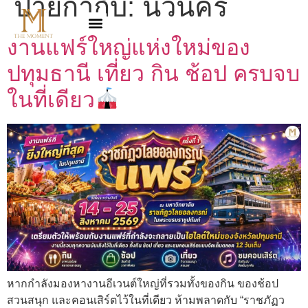
ป้ายกำกับ:
นวนคร
งานแฟร์ใหญ่แห่งใหม่ของ
ปทุมธานี เที่ยว กิน ช้อป ครบจบ
ในที่เดียว
หากกำลังมองหางานอีเวนต์ใหญ่ที่รวมทั้งของกิน ของช้อป
สวนสนุก และคอนเสิร์ตไว้ในที่เดียว ห้ามพลาดกับ “ราชภัฏว