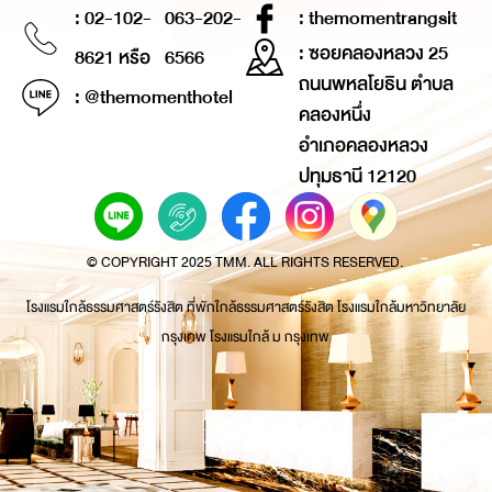
: 02-102-
063-202-
: themomentrangsit
: ซอยคลองหลวง 25
8621 หรือ
6566
ถนนพหลโยธิน ตำบล
: @themomenthotel
คลองหนึ่ง
อำเภอคลองหลวง
ปทุมธานี 12120
© COPYRIGHT 2025 TMM. ALL RIGHTS RESERVED.
โรงแรมใกล้ธรรมศาสตร์รังสิต ที่พักใกล้ธรรมศาสตร์รังสิต โรงแรมใกล้มหาวิทยาลัย
กรุงเทพ โรงแรมใกล้ ม กรุงเทพ