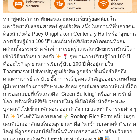
หากพูดถึงสถานที่พักผ่อนและแหล่งเรียนรู้ยอดนิยมใน
มหาวิทยาลัยธรรมศาสตร์ ศูนย์รังสิต หนึ่งในสถานที่ที่หลายคน
ต้องนึกถึงคือ Puey Ungphakorn Centenary Hall หรือ “อุทยาน
การเรียนรู้ป๋วย 100 ปี” แลนด์มาร์กสีเขียวสุดโดดเด่นที่ผสม
ผสานทั้งธรรมชาติ พื้นที่การเรียนรู้ และสถาปัตยกรรมรักษ์โลก
เข้าไว้ด้วยกันอย่างลงตัว
อุทยานการเรียนรู้ป๋วย 100 ปี
คืออะไร? อุทยานการเรียนรู้ป๋วย 100 ปี ตั้งอยู่ภายใน
Thammasat University ศูนย์รังสิต ถูกสร้างขึ้นเพื่อรำลึกถึง
ศาสตราจารย์ ดร.ป๋วย อึ๊งภากรณ์ บุคคลสำคัญของประเทศไทย
ผู้มีบทบาทด้านการศึกษาและสังคม จุดเด่นของสถานที่แห่งนี้คือ
การออกแบบที่เน้นแนวคิด “Green Building” หรืออาคารรักษ์
โลก พร้อมพื้นที่สีเขียวขนาดใหญ่ที่เปิดให้ทั้งนักศึกษาและ
บุคคลทั่วไปเข้ามาพักผ่อน ออกกำลังกาย และทำกิจกรรมต่าง ๆ
ได้
ไฮไลต์ที่ไม่ควรพลาด
Rooftop Rice Farm หนึ่งในจุด
เด่นที่เป็นเอกลักษณ์ของอุทยานฯ คือ “นาข้าวบนดาดฟ้า” ขนาด
ใหญ่ ที่ถูกออกแบบให้เป็นพื้นที่เกษตรกลางเมือง พร้อมวิวสวย
มุมสูง เหมาะสำหรับถ่ายรูปและพักผ่อนสุด ๆ
[…]