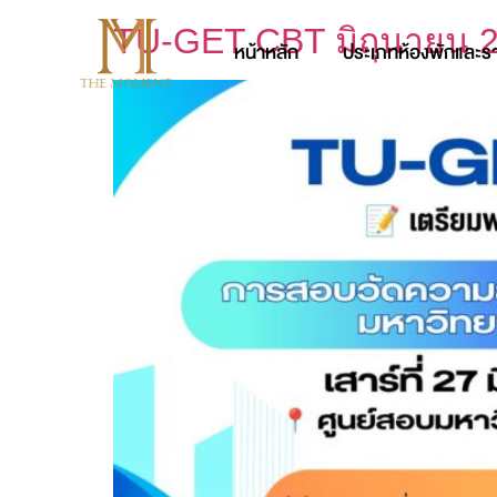
TU-GET CBT มิถุนายน 2
หน้าหลัก
ประเภทห้องพักและร