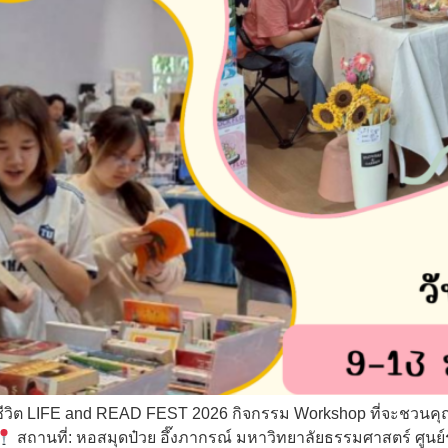
ีวิต LIFE and READ FEST 2026 กิจกรรม Workshop ที่จะชวนคุ
สถานที่: หอสมุดป๋วย อึ๊งภากรณ์ มหาวิทยาลัยธรรมศาสตร์ ศูนย์ร