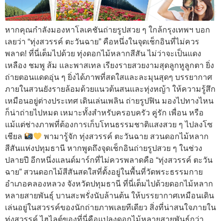
หากคุณกำลังมองหาโลเคชันถ่ายรูปสวย ๆ ใกล้กรุงเทพฯ บอก
เลยว่า “ทุ่งสวรรค์ ตะวันฉาย” คือหนึ่งในจุดเช็กอินที่ไม่ควร
พลาด! ที่นี่เต็มไปด้วย ทุ่งดอกไม้หลากสีสัน ไม่ว่าจะเป็นแดง
เหลือง ชมพู ส้ม และพาสเทล เรียงรายสวยงามสุดลูกหูลูกตา ยิ่ง
ถ่ายตอนแดดอุ่น ๆ ยิ่งได้ภาพที่สดใสและละมุนสุดๆ บรรยากาศ
ภายในสวนยังรายล้อมด้วยแนวต้นสนและทุ่งหญ้า ให้ความรู้สึก
เหมือนอยู่ต่างประเทศ เดินเล่นเพลิน ถ่ายรูปฟิน มองไปทางไหน
ก็น่าถ่ายไปหมด เหมาะทั้งสำหรับครอบครัว คู่รัก เพื่อน หรือ
แม้แต่ช่างภาพที่ต้องการเก็บโทนธรรมชาติแสงสวย ๆ ไปลงโซ
เชียล
พามารู้จัก ทุ่งสวรรค์ ตะวันฉาย สวนดอกไม้หลาก
สีสันแห่งปทุมธานี หากพูดถึงจุดเช็กอินถ่ายรูปสวย ๆ ในช่วง
ปลายปี อีกหนึ่งแลนด์มาร์กที่ไม่ควรพลาดคือ “ทุ่งสวรรค์ ตะวัน
ฉาย” สวนดอกไม้สีสันสดใสที่ตั้งอยู่ในพื้นที่วัดพระธรรมกาย
อำเภอคลองหลวง จังหวัดปทุมธานี ที่นี่เต็มไปด้วยดอกไม้หลาก
หลายสายพันธุ์ บานสะพรั่งนับล้านต้น ให้บรรยากาศเหมือนเดิน
เล่นอยู่ในสวรรค์ของนักถ่ายภาพเลยทีเดียว สิ่งที่น่าสนใจภายใน
ทุ่งสวรรค์ ไฮไลต์ของที่นี่คือแปลงดอกไม้หลายสายพันธุ์กว่า