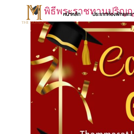
พิธีพระราชทานปริญญ
หน้าหลัก
ประเภทห้องพักและร