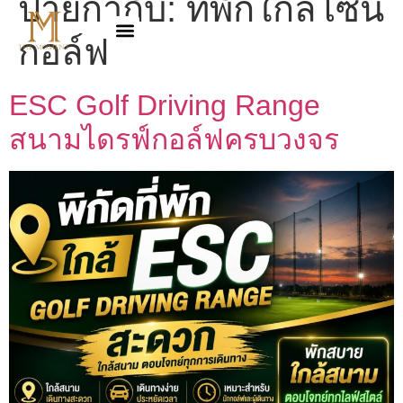
ป้ายกำกับ:
ที่พักใกล้โซน
กอล์ฟ
ESC Golf Driving Range
สนามไดรฟ์กอล์ฟครบวงจร