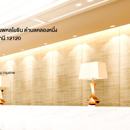
นพหลโยธิน ตำบลคลองหนึ่ง
านี 12120
 ม กรุงเทพ