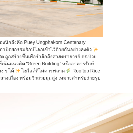
ต้องนึกถึงคือ Puey Ungphakorn Centenary
ละสถาปัตยกรรมรักษ์โลกเข้าไว้ด้วยกันอย่างลงตัว
ิต ถูกสร้างขึ้นเพื่อรำลึกถึงศาสตราจารย์ ดร.ป๋วย
เน้นแนวคิด “Green Building” หรืออาคารรักษ์
ง ๆ ได้
ไฮไลต์ที่ไม่ควรพลาด
Rooftop Rice
กลางเมือง พร้อมวิวสวยมุมสูง เหมาะสำหรับถ่ายรูป