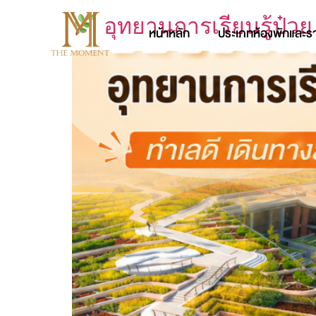
อุทยานการเรียนรู้ป๋วย
หน้าหลัก
ประเภทห้องพักและร