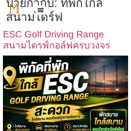
ป้ายกำกับ:
ที่พักใกล้
สนามไดร์ฟ
ESC Golf Driving Range
สนามไดรฟ์กอล์ฟครบวงจร