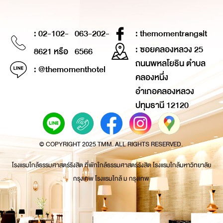
: 02-102-
063-202-
: themomentrangsit
: ซอยคลองหลวง 25
8621 หรือ
6566
ถนนพหลโยธิน ตำบล
: @themomenthotel
คลองหนึ่ง
อำเภอคลองหลวง
ปทุมธานี 12120
© COPYRIGHT 2025 TMM. ALL RIGHTS RESERVED.
โรงแรมใกล้ธรรมศาสตร์รังสิต ที่พักใกล้ธรรมศาสตร์รังสิต โรงแรมใกล้มหาวิทยาลัย
กรุงเทพ โรงแรมใกล้ ม กรุงเทพ