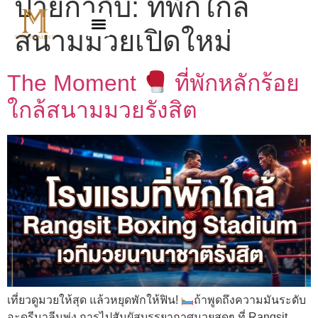
ป้ายกำกับ:
ที่พักใกล้
สนามมวยเปิดใหม่
The Moment
ที่พักหลักร้อย
ใกล้สนามมวยรังสิต
เที่ยวดูมวยให้สุด แล้วหยุดพักให้ฟิน!
ถ้าพูดถึงความมันระดับ
อะดรีนาลีนพุ่ง การไปสัมผัสบรรยากาศมวยสดๆ ที่ Rangsit